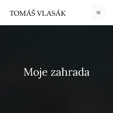
Přeskočit
na
Menu
obsah
Moje zahrada